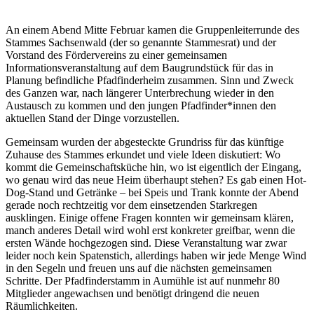
Standard
An einem Abend Mitte Februar kamen die Gruppenleiterrunde des
Stammes Sachsenwald (der so genannte Stammesrat) und der
Vorstand des Fördervereins zu einer gemeinsamen
Informationsveranstaltung auf dem Baugrundstück für das in
Planung befindliche Pfadfinderheim zusammen. Sinn und Zweck
des Ganzen war, nach längerer Unterbrechung wieder in den
Austausch zu kommen und den jungen Pfadfinder*innen den
aktuellen Stand der Dinge vorzustellen.
Gemeinsam wurden der abgesteckte Grundriss für das künftige
Zuhause des Stammes erkundet und viele Ideen diskutiert: Wo
kommt die Gemeinschaftsküche hin, wo ist eigentlich der Eingang,
wo genau wird das neue Heim überhaupt stehen? Es gab einen Hot-
Dog-Stand und Getränke – bei Speis und Trank konnte der Abend
gerade noch rechtzeitig vor dem einsetzenden Starkregen
ausklingen. Einige offene Fragen konnten wir gemeinsam klären,
manch anderes Detail wird wohl erst konkreter greifbar, wenn die
ersten Wände hochgezogen sind. Diese Veranstaltung war zwar
leider noch kein Spatenstich, allerdings haben wir jede Menge Wind
in den Segeln und freuen uns auf die nächsten gemeinsamen
Schritte. Der Pfadfinderstamm in Aumühle ist auf nunmehr 80
Mitglieder angewachsen und benötigt dringend die neuen
Räumlichkeiten.