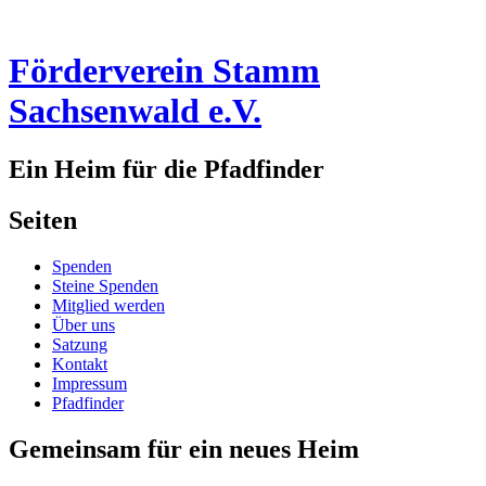
Förderverein Stamm
Sachsenwald e.V.
Ein Heim für die Pfadfinder
Seitenleiste
Seiten
Spenden
Steine Spenden
Mitglied werden
Über uns
Satzung
Kontakt
Impressum
Pfadfinder
Gemeinsam für ein neues Heim