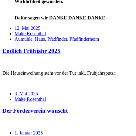
Wirklichkeit geworden.
Dafür sagen wir DANKE DANKE DANKE
Verabredung
12. Mai 2025
Verfasser
Malte Rosenthal
Schlagwörter
Aumühle
,
Haus
,
Pfadfinder
,
Pfadfinderheim
Endlich Frühjahr 2025
Standard
Die Hauseinweihung steht vor der Tür inkl. Frühjahrsputz:)
Verabredung
3. Mai 2025
Verfasser
Malte Rosenthal
Der Förderverein wünscht
Standard
Verabredung
1. Januar 2025