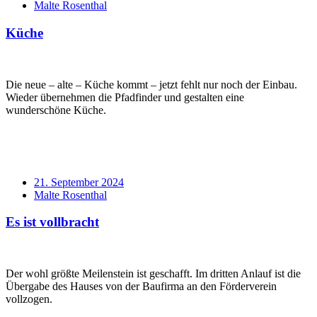
Verfasser
Malte Rosenthal
Küche
Standard
Die neue – alte – Küche kommt – jetzt fehlt nur noch der Einbau.
Wieder übernehmen die Pfadfinder und gestalten eine
wunderschöne Küche.
Verabredung
21. September 2024
Verfasser
Malte Rosenthal
Es ist vollbracht
Standard
Der wohl größte Meilenstein ist geschafft. Im dritten Anlauf ist die
Übergabe des Hauses von der Baufirma an den Förderverein
vollzogen.