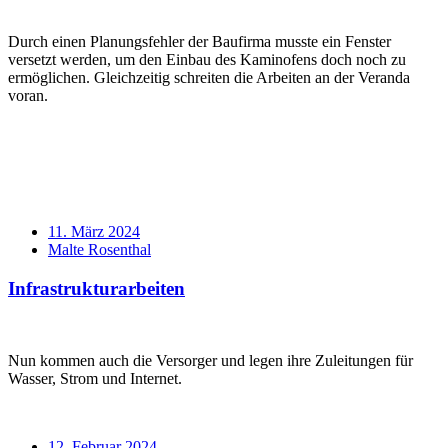
Standard
Durch einen Planungsfehler der Baufirma musste ein Fenster
versetzt werden, um den Einbau des Kaminofens doch noch zu
ermöglichen. Gleichzeitig schreiten die Arbeiten an der Veranda
voran.
Verabredung
11. März 2024
Verfasser
Malte Rosenthal
Infrastrukturarbeiten
Standard
Nun kommen auch die Versorger und legen ihre Zuleitungen für
Wasser, Strom und Internet.
Verabredung
12. Februar 2024